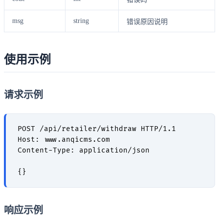
msg
string
错误原因说明
使用示例
请求示例
POST /api/retailer/withdraw HTTP/1.1

Host: www.anqicms.com

Content-Type: application/json

响应示例