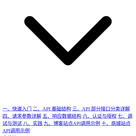
一、快速入门
二、API 基础结构
三、API 部分接口分类详解
四、请求参数详解
五、响应数据结构
六、认证与授权
七、调
试与测试
八、实践
九、博客站点API调用示例
十、商城站点
API调用示例