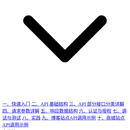
一、快速入门
二、API 基础结构
三、API 部分接口分类详解
四、请求参数详解
五、响应数据结构
六、认证与授权
七、调
试与测试
八、实践
九、博客站点API调用示例
十、商城站点
API调用示例