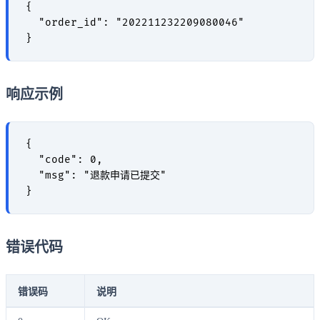
{

  "order_id": "202211232209080046"

响应示例
{

  "code": 0,

  "msg": "退款申请已提交"

错误代码
错误码
说明