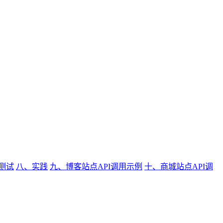
测试
八、实践
九、博客站点API调用示例
十、商城站点API调