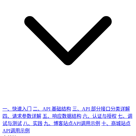
一、快速入门
二、API 基础结构
三、API 部分接口分类详解
四、请求参数详解
五、响应数据结构
六、认证与授权
七、调
试与测试
八、实践
九、博客站点API调用示例
十、商城站点
API调用示例