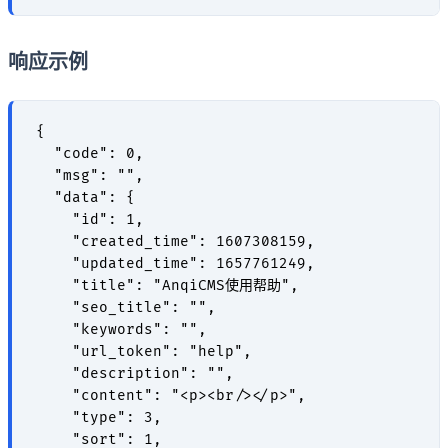
响应示例
{

  "code": 0,

  "msg": "",

  "data": {

    "id": 1,

    "created_time": 1607308159,

    "updated_time": 1657761249,

    "title": "AnqiCMS使用帮助",

    "seo_title": "",

    "keywords": "",

    "url_token": "help",

    "description": "",

    "content": "<p><br/></p>",

    "type": 3,

    "sort": 1,
