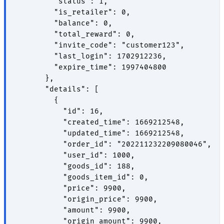
        "status": 1,

        "is_retailer": 0,

        "balance": 0,

        "total_reward": 0,

        "invite_code": "customer123",

        "last_login": 1702912236,

        "expire_time": 1997404800

      },

      "details": [

        {

          "id": 16,

          "created_time": 1669212548,

          "updated_time": 1669212548,

          "order_id": "202211232209080046",

          "user_id": 1000,

          "goods_id": 188,

          "goods_item_id": 0,

          "price": 9900,

          "origin_price": 9900,

          "amount": 9900,

          "origin_amount": 9900,
