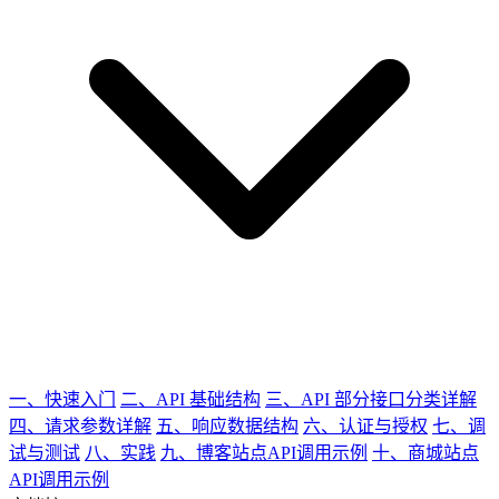
一、快速入门
二、API 基础结构
三、API 部分接口分类详解
四、请求参数详解
五、响应数据结构
六、认证与授权
七、调
试与测试
八、实践
九、博客站点API调用示例
十、商城站点
API调用示例