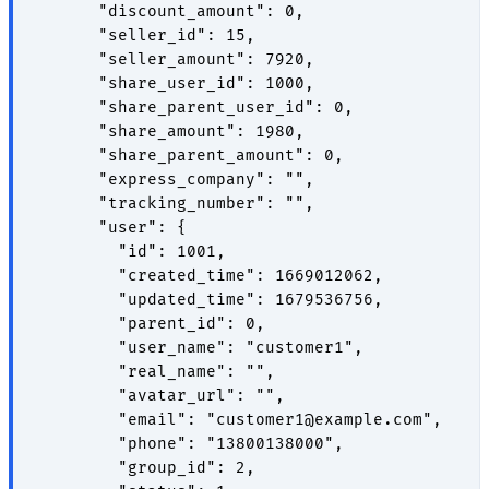
      "discount_amount": 0,

      "seller_id": 15,

      "seller_amount": 7920,

      "share_user_id": 1000,

      "share_parent_user_id": 0,

      "share_amount": 1980,

      "share_parent_amount": 0,

      "express_company": "",

      "tracking_number": "",

      "user": {

        "id": 1001,

        "created_time": 1669012062,

        "updated_time": 1679536756,

        "parent_id": 0,

        "user_name": "customer1",

        "real_name": "",

        "avatar_url": "",

        "email": "customer1@example.com",

        "phone": "13800138000",

        "group_id": 2,
