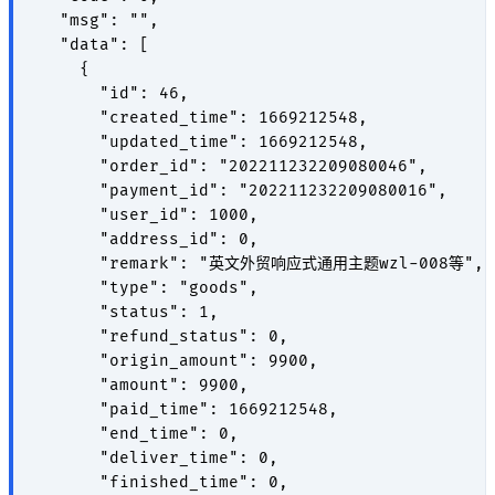
  "msg": "",

  "data": [

    {

      "id": 46,

      "created_time": 1669212548,

      "updated_time": 1669212548,

      "order_id": "202211232209080046",

      "payment_id": "202211232209080016",

      "user_id": 1000,

      "address_id": 0,

      "remark": "英文外贸响应式通用主题wzl-008等",

      "type": "goods",

      "status": 1,

      "refund_status": 0,

      "origin_amount": 9900,

      "amount": 9900,

      "paid_time": 1669212548,

      "end_time": 0,

      "deliver_time": 0,

      "finished_time": 0,
