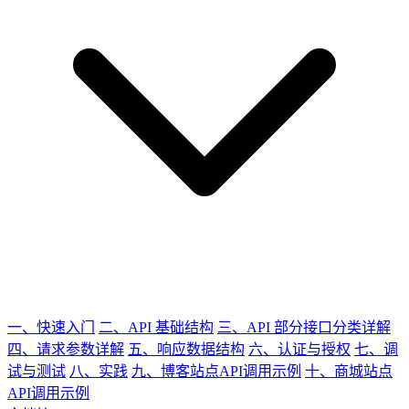
一、快速入门
二、API 基础结构
三、API 部分接口分类详解
四、请求参数详解
五、响应数据结构
六、认证与授权
七、调
试与测试
八、实践
九、博客站点API调用示例
十、商城站点
API调用示例