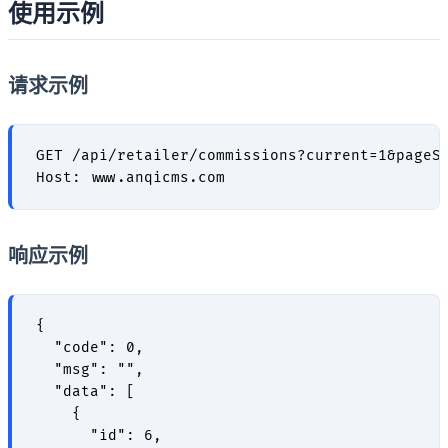
使用示例
请求示例
GET /api/retailer/commissions?current=1&pageSi
响应示例
{

  "code": 0,

  "msg": "",

  "data": [

    {

      "id": 6,
