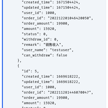
      "created_time": 1671504424,

      "updated_time": 1671504424,

      "user_id": 1000,

      "order_id": "202212201046420050",

      "order_amount": 19900,

      "amount": 15920,

      "status": 0,

      "withdraw_id": 0,

      "remark": "销售收入",

      "user_name": "testuser",

      "can_withdraw": false

    },

    {

      "id": 5,

      "created_time": 1669618222,

      "updated_time": 1669618222,

      "user_id": 1000,

      "order_id": "202211281446070047",

      "order_amount": 19900,

      "amount": 15920,
