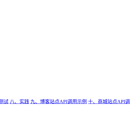
测试
八、实践
九、博客站点API调用示例
十、商城站点API调