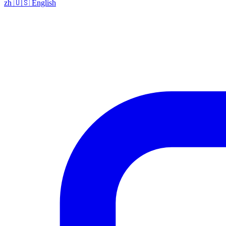
zh
🇺🇸
English