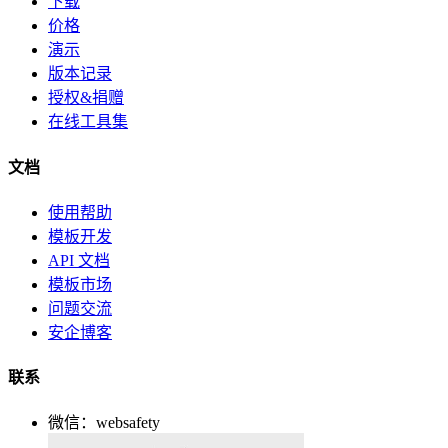
下载
价格
演示
版本记录
授权&捐赠
在线工具集
文档
使用帮助
模板开发
API 文档
模板市场
问题交流
安企博客
联系
微信：websafety