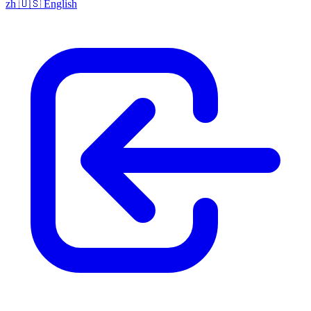
zh
🇺🇸
English