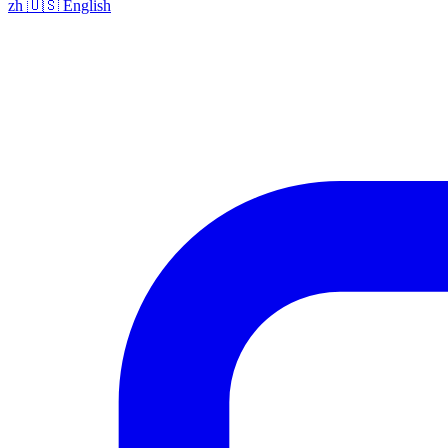
zh
🇺🇸
English