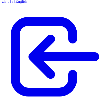
zh
🇺🇸
English