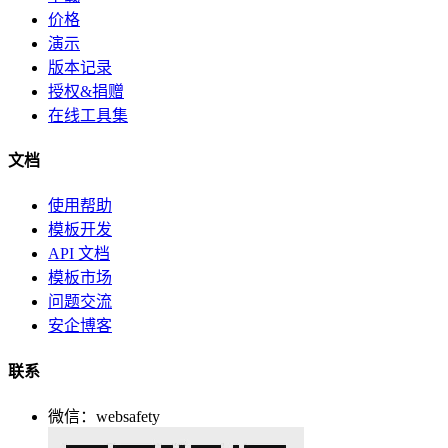
价格
演示
版本记录
授权&捐赠
在线工具集
文档
使用帮助
模板开发
API 文档
模板市场
问题交流
安企博客
联系
微信：websafety