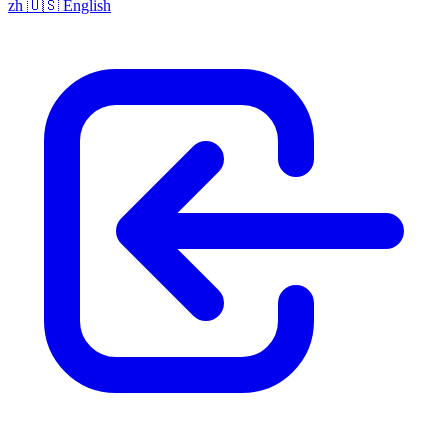
zh
🇺🇸
English