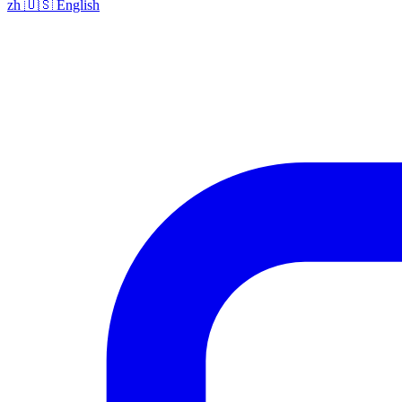
zh
🇺🇸
English