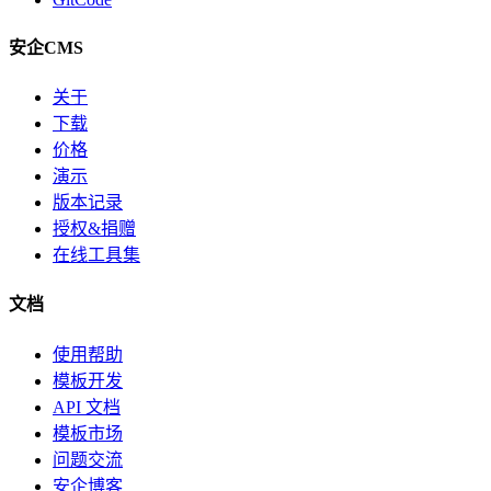
安企CMS
关于
下载
价格
演示
版本记录
授权&捐赠
在线工具集
文档
使用帮助
模板开发
API 文档
模板市场
问题交流
安企博客