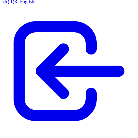
zh
🇺🇸
English