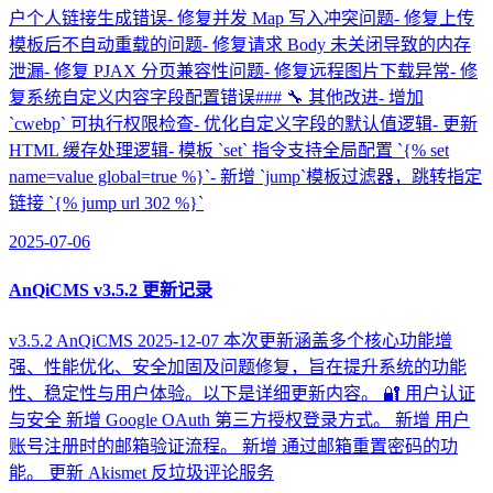
户个人链接生成错误- 修复并发 Map 写入冲突问题- 修复上传
模板后不自动重载的问题- 修复请求 Body 未关闭导致的内存
泄漏- 修复 PJAX 分页兼容性问题- 修复远程图片下载异常- 修
复系统自定义内容字段配置错误### 🔧 其他改进- 增加
`cwebp` 可执行权限检查- 优化自定义字段的默认值逻辑- 更新
HTML 缓存处理逻辑- 模板 `set` 指令支持全局配置 `{% set
name=value global=true %}`- 新增 `jump`模板过滤器，跳转指定
链接 `{% jump url 302 %}`
2025-07-06
AnQiCMS v3.5.2 更新记录
v3.5.2 AnQiCMS 2025-12-07 本次更新涵盖多个核心功能增
强、性能优化、安全加固及问题修复，旨在提升系统的功能
性、稳定性与用户体验。以下是详细更新内容。 🔐 用户认证
与安全 新增 Google OAuth 第三方授权登录方式。 新增 用户
账号注册时的邮箱验证流程。 新增 通过邮箱重置密码的功
能。 更新 Akismet 反垃圾评论服务