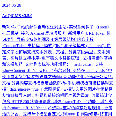
2024-06-28
AnQiCMS v3.5.0
新功能- 子站的邮件自动发送到主站- 实现系统钩子（Hook）
扩展机制- 接入 Akismet 反垃圾服务- 新增用户 URL Token 标
识功能- 导航支持缩略图及 4 级层级结构- 内容字段
`ContentTitles` 支持扁平模式 (`list`) 和子级模式 (`children`)- 自
定义字段扩展支持文本列表、文档、分类字段类型，文本列
表，图片组支持排序- 重写锚文本替换逻辑，支持渲染时替换
和选择加粗- 文档列表标签功能增强：- `archiveList` 支持
`showContent` 和 `showExtra` 布尔参数- 支持在 `archiveList` 中
使用自定义字段参数筛选文档### ⚙️ 功能优化- **模板处理**-
文档/分类内容支持模板宏函数解析- 手机端模板链接替换时支
持 `[data-ignore="true"]` 忽略标记- 支持动态更改图片存储路径-
友情链接导入时，标题和链接均相同才视为重复- 流量统计仅
包含 HTTP 200 状态码请求- 增强 `stampToDate` 功能，增加支
持 format= `diff` 和 `friendly` 选项- 重写伪静态处理规则，更灵
活的配置，支持单个模型自定义规则### 🐛 问题修复- 修复用