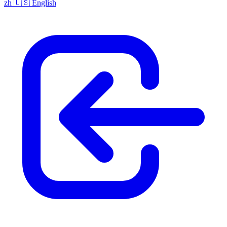
zh
🇺🇸
English