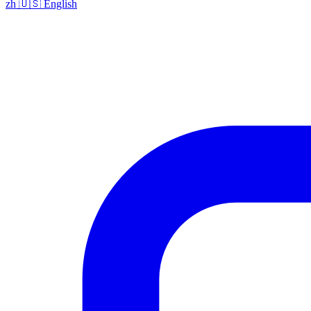
zh
🇺🇸
English